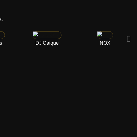
s.
s
DJ Caique
NOX