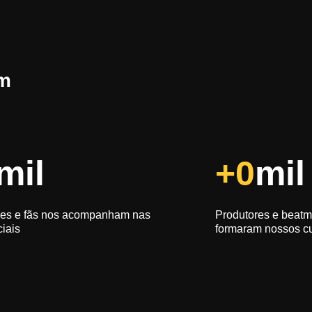
em
mil
+
0
mil
es e fãs nos acompanham nas
Produtores e beatm
ciais
formaram nossos c